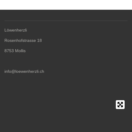
Löwenherzli
Rosenhofstrasse 18
8753 Mollis
info@loewenherzli.ch