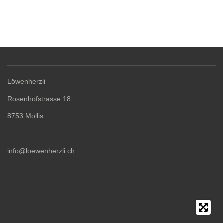
Löwenherzli
Rosenhofstrasse 18
8753 Mollis
info@loewenherzli.ch