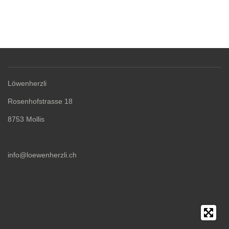
Löwenherzli
Rosenhofstrasse 18
8753 Mollis
info@loewenherzli.ch