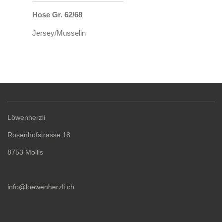
Hose Gr. 62/68
Jersey/Musselin
Löwenherzli
Rosenhofstrasse 18
8753 Mollis
info@loewenherzli.ch