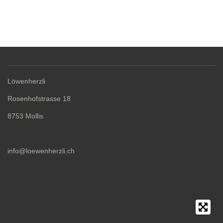
Löwenherzli
Rosenhofstrasse 18
8753 Mollis
info@loewenherzli.ch