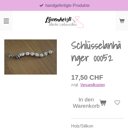
handgefertigte Produkte
Zum
Hauptinhalt
springen
Schlüsselanhä
nger 00052
17,50 CHF
zzgl.
Versandkosten
In den
Warenkorb
Holz/Silikon