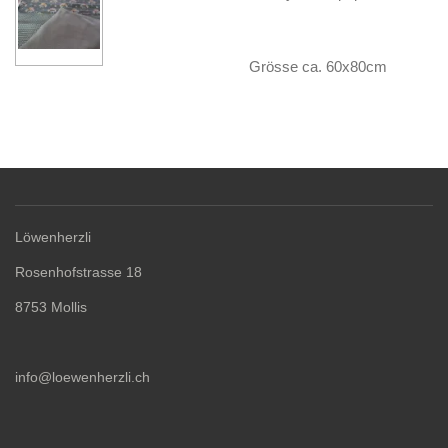
Grösse ca. 60x80cm
Löwenherzli
Rosenhofstrasse 18
8753 Mollis
info@loewenherzli.ch